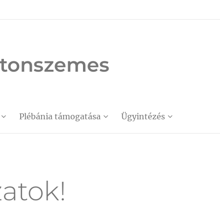
latonszemes
Plébánia támogatása
Ügyintézés
atok!