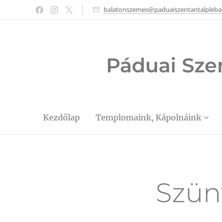
balatonszemes@paduaiszentantalpleba
Páduai Sze
Kezdőlap
Templomaink, Kápolnáink
Szün