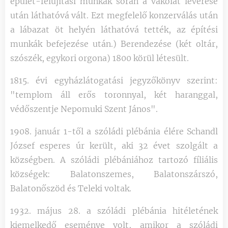
épület-felújítási munkák során a vakolat leverése
után láthatóvá vált. Ezt megfelelő konzerválás után
a lábazat öt helyén láthatóvá tették, az építési
munkák befejezése után.) Berendezése (két oltár,
szószék, egykori orgona) 1800 körül létesült.
1815. évi egyházlátogatási jegyzőkönyv szerint:
"templom áll erős toronnyal, két haranggal,
védőszentje Nepomuki Szent János".
1908. január 1-től a szóládi plébánia élére Schandl
József esperes úr került, aki 32 évet szolgált a
községben. A szóládi plébániához tartozó fíliális
községek: Balatonszemes, Balatonszárszó,
Balatonőszöd és Teleki voltak.
1932. május 28. a szóládi plébánia hitéletének
kiemelkedő eseménye volt, amikor a szóládi