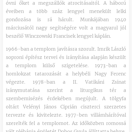
óvni őket a megszállók atrocitásaitól. A háború
éveiben a több száz lengyel menekült lelki
gondozása is rá hárult. Munkájában 1940
márciusától nagy segítségére volt a magyarul jól
beszélő Winczowski Francisek lengyel káplán.
1966-ban a templom javításra szorult. Imrik László
soproni építész tervei és irányítása alapján készült
a templom külső szigetelése. 1973-ban a
homlokzat tatarozását a helybéli Nagy Ferenc
végezte. 1978-ban a II. Vatikáni Zsinat
iránymutatása szerint a liturgikus tér a
szembemisézés érdekében megújult. A tölgyfa
oltárt Velényi János Ciprián ciszterci szerzetes
tervezte és kivitelezte. 1977-ben villámhárítóval
szerelték fel a templomot. Az időközben romossá
vált plébánia épületét Dobos Gyula állíttatta helyre,