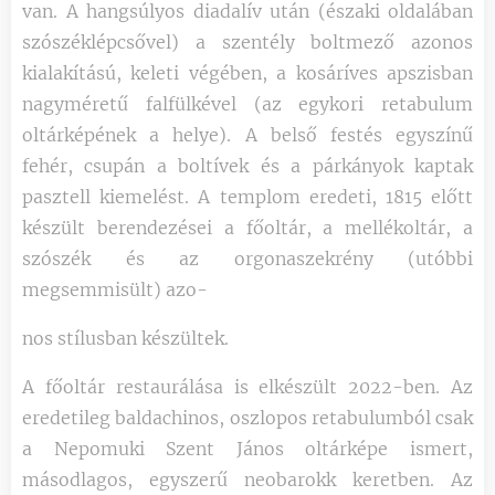
van. A hangsúlyos diadalív után (északi oldalában
szószéklépcsővel) a szentély boltmező azonos
kialakítású, keleti végében, a kosáríves apszisban
nagyméretű falfülkével (az egykori retabulum
oltárképének a helye). A belső festés egyszínű
fehér, csupán a boltívek és a párkányok kaptak
pasztell kiemelést. A templom eredeti, 1815 előtt
készült berendezései a főoltár, a mellékoltár, a
szószék és az orgonaszekrény (utóbbi
megsemmisült) azo-
nos stílusban készültek.
A főoltár restaurálása is elkészült 2022-ben. Az
eredetileg baldachinos, oszlopos retabulumból csak
a Nepomuki Szent János oltárképe ismert,
másodlagos, egyszerű neobarokk keretben. Az