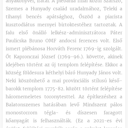
anyakönyvei, iratai. A plébánia filiái közül Szárszó,
Szemes a Hunyady család uradalmához, Teleki a
tihanyi bencés apátsághoz, Őszöd a piarista
kusztodiátus mernyei birtoktestéhez tartoztak. A
falu első önálló lelkész-adminisztrátora Páter
Paulicska Bruno OMF andocsi ferences volt. Első
ismert plébánosa Horváth Ferenc 1769-ig szolgált.
Őt Kapronczai József (1769-96.). követte, akinek
idejében történt az új templom felépítése. Ekkor a
község földesura kéthelyi báró Hunyady János volt.
Neki köszönhető a mai provinciális stílusú késő-
barokk templom 1775-82. között történt felépítése
háromemeletes toronytesttel. Az építkezéshez a
Balatonszemes határában levő Mindszent pálos
monostorrom tégla- és díszesen faragott
kőanyagát is felhasználták. (Ez a 2021-es évi