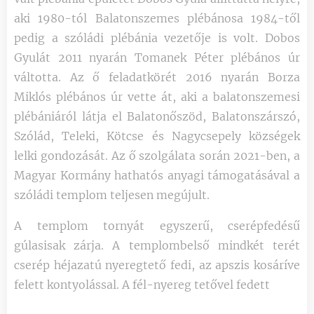
aki 1980-tól Balatonszemes plébánosa 1984-től
pedig a szóládi plébánia vezetője is volt. Dobos
Gyulát 2011 nyarán Tomanek Péter plébános úr
váltotta. Az ő feladatkörét 2016 nyarán Borza
Miklós plébános úr vette át, aki a balatonszemesi
plébániáról látja el Balatonőszöd, Balatonszárszó,
Szólád, Teleki, Kötcse és Nagycsepely községek
lelki gondozását. Az ő szolgálata során 2021-ben, a
Magyar Kormány hathatós anyagi támogatásával a
szóládi templom teljesen megújult.
A templom tornyát egyszerű, cserépfedésű
gúlasisak zárja. A templombelső mindkét terét
cserép héjazatú nyeregtető fedi, az apszis kosáríve
felett kontyolással. A fél-nyereg tetővel fedett