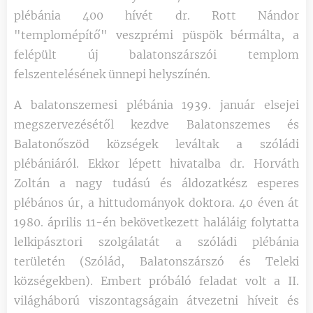
plébánia 400 hívét dr. Rott Nándor
"templomépítő" veszprémi püspök bérmálta, a
felépült új balatonszárszói templom
felszentelésének ünnepi helyszínén.
A balatonszemesi plébánia 1939. január elsejei
megszervezésétől kezdve Balatonszemes és
Balatonőszöd községek leváltak a szóládi
plébániáról. Ekkor lépett hivatalba dr. Horváth
Zoltán a nagy tudású és áldozatkész esperes
plébános úr, a hittudományok doktora. 40 éven át
1980. április 11-én bekövetkezett haláláig folytatta
lelkipásztori szolgálatát a szóládi plébánia
területén (Szólád, Balatonszárszó és Teleki
községekben). Embert próbáló feladat volt a II.
világháború viszontagságain átvezetni híveit és