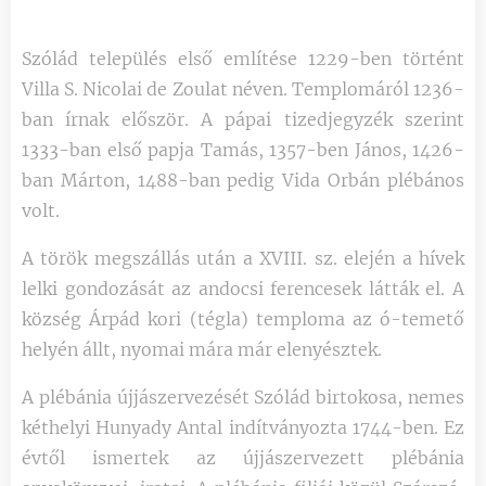
Szólád település első említése 1229-ben történt
Villa S. Nicolai de Zoulat néven. Templomáról 1236-
ban írnak először. A pápai tizedjegyzék szerint
1333-ban első papja Tamás, 1357-ben János, 1426-
ban Márton, 1488-ban pedig Vida Orbán plébános
volt.
A török megszállás után a XVIII. sz. elején a hívek
lelki gondozását az andocsi ferencesek látták el. A
község Árpád kori (tégla) temploma az ó-temető
helyén állt, nyomai mára már elenyésztek.
A plébánia újjászervezését Szólád birtokosa, nemes
kéthelyi Hunyady Antal indítványozta 1744-ben. Ez
évtől ismertek az újjászervezett plébánia