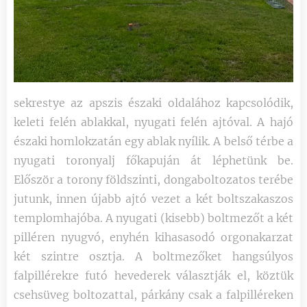
sekrestye az apszis északi oldalához kapcsolódik,
keleti felén ablakkal, nyugati felén ajtóval. A hajó
északi homlokzatán egy ablak nyílik. A belső térbe a
nyugati toronyalj főkapuján át léphetünk be.
Először a torony földszinti, dongaboltozatos terébe
jutunk, innen újabb ajtó vezet a két boltszakaszos
templomhajóba. A nyugati (kisebb) boltmezőt a két
pilléren nyugvó, enyhén kihasasodó orgonakarzat
két szintre osztja. A boltmezőket hangsúlyos
falpillérekre futó hevederek választják el, köztük
csehsüveg boltozattal, párkány csak a falpilléreken