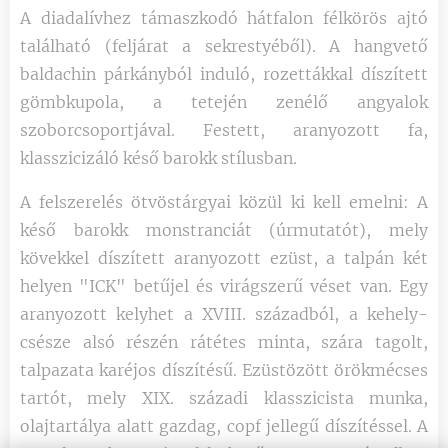
A diadalívhez támaszkodó hátfalon félkörös ajtó
található (feljárat a sekrestyéből). A hangvető
baldachin párkányból induló, rozettákkal díszített
gömbkupola, a tetején zenélő angyalok
szoborcsoportjával. Festett, aranyozott fa,
klasszicizáló késő barokk stílusban.
A felszerelés ötvöstárgyai közül ki kell emelni: A
késő barokk monstranciát (úrmutatót), mely
kövekkel díszített aranyozott ezüst, a talpán két
helyen "ICK" betűjel és virágszerű véset van. Egy
aranyozott kelyhet a XVIII. századból, a kehely-
csésze alsó részén rátétes minta, szára tagolt,
talpazata karéjos díszítésű. Ezüstözött örökmécses
tartót, mely XIX. századi klasszicista munka,
olajtartálya alatt gazdag, copf jellegű díszítéssel. A