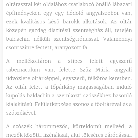
oltárasztal két oldalához csatlakozó önálló lábazati
építményeken egy-egy hódoló angyalszobor van,
ezek kvalitásos késő barokk alkotások. Az oltár
közepén gazdag díszítésű szentségház áll, tetején
baldachin nélküli szentségtrónussal. Valamennyi
csontszínre festett, aranyozott fa.
A mellékoltáron a stipes felett egyszerű
tabernaculum van, felette Szűz Mária angyali
üdvözlete oltárképpel, egyszerű, félkörös keretben.
Az oltár felett a főpárkány magasságában induló
kupolás baldachin a szemközti szószékhez hasonló
kialakítású. Felületképzése azonos a főoltáréval és a
szószékével.
A szószék hárommezős, körteidomú mellvéd, a
mezők közötti lizénákkal, alul tölcséres záródással.