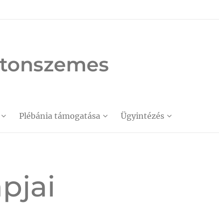
latonszemes
Plébánia támogatása
Ügyintézés
pjai