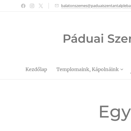
balatonszemes@paduaiszentantalpleba
Páduai Sze
Kezdőlap
Templomaink, Kápolnáink
Egy