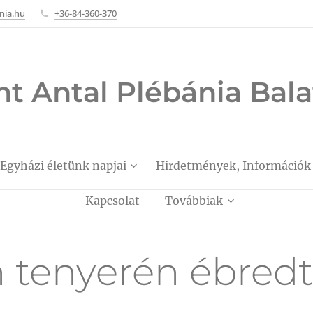
nia.hu
+36-84-360-370
nt Antal Plébánia Ba
Egyházi életünk napjai
Hirdetmények, Információk
Kapcsolat
Továbbiak
n tenyerén ébred