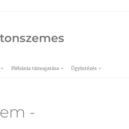
latonszemes
Plébánia támogatása
Ügyintézés
tem -