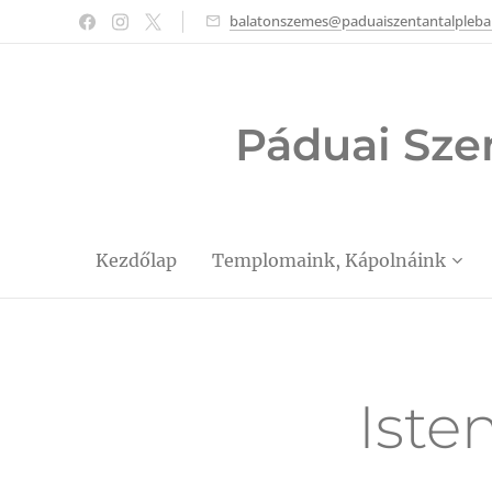
balatonszemes@paduaiszentantalpleba
Páduai Sze
Kezdőlap
Templomaink, Kápolnáink
Iste