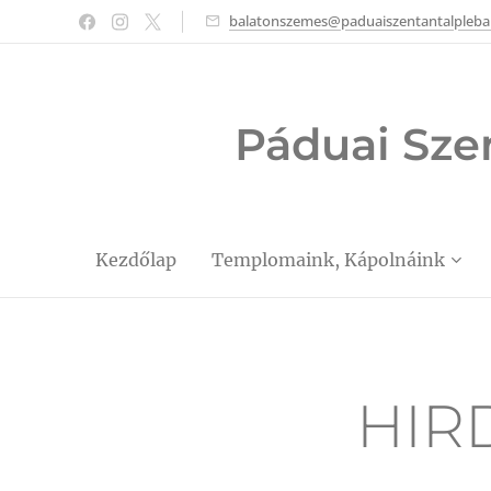
balatonszemes@paduaiszentantalpleba
Páduai Sze
Kezdőlap
Templomaink, Kápolnáink
HIRD