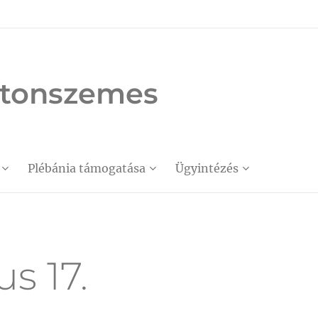
latonszemes
Plébánia támogatása
Ügyintézés
s 17.