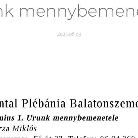
nk mennybemene
2025.06.03