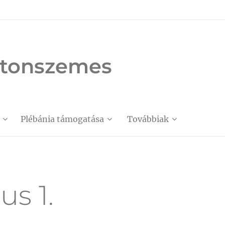
latonszemes
Plébánia támogatása
Továbbiak
us 1.