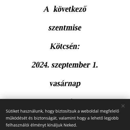
Sütiket használunk, hogy biztosítsuk a weboldal megfelelő
működését és biztonságát, valamint hogy a lehető legjobb
felhasználói élményt kínáljuk Neked.