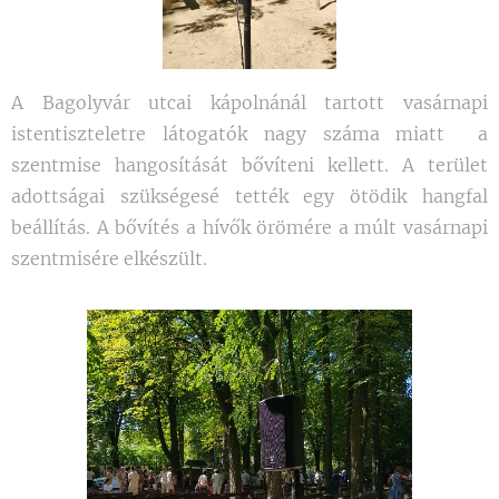
A Bagolyvár utcai kápolnánál tartott vasárnapi
istentiszteletre látogatók nagy száma miatt a
szentmise hangosítását bővíteni kellett. A terület
adottságai szükségesé tették egy ötödik hangfal
beállítás. A bővítés a hívők örömére a múlt vasárnapi
szentmisére elkészült.